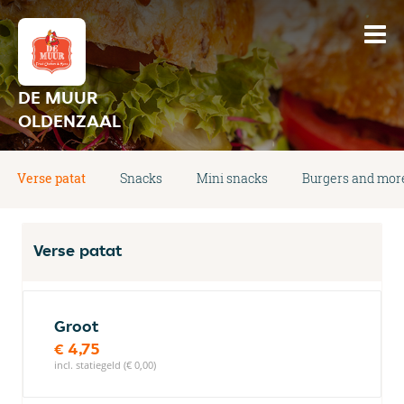
DE MUUR
OLDENZAAL
Verse patat
Snacks
Mini snacks
Burgers and mor
Verse patat
Groot
€ 4,75
incl. statiegeld (€ 0,00)