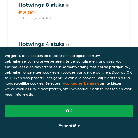
Hotwings 8 stuks
€ 8,00
incl. statiegeld (€ 0,00)
Hotwings 4 stuks
€ 4,00
Wij gebruiken cookies en andere technologieën om uw
incl. statiegeld (€ 0,00)
gebruikerservaring te verbeteren, te personaliseren, analyses voor
optimalisatie en advertenties in samenwerking met derde partijen. Wij
gebruiken onze eigen cookies en cookies van derde partijen. Door op OK
te klikken accepteert u het gebruik van alle cookies. Wij plaatsen altijd
Tenders
noodzakelijke cookies. Selecteer
Voorkeuren beheren
om te kiezen
welke cookies u wilt accepteren, om uw voorkeur aan te passen en voor
meer informatie.
Tenders 6 stuks
OK
€ 10,50
incl. statiegeld (€ 0,00)
Online Eten Bestellen
Essentiële